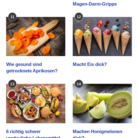
Magen-Darm-Grippe
11
12
Wie gesund sind
Macht Eis dick?
getrocknete Aprikosen?
13
14
6 richtig schwer
Machen Honigmelonen
verdauliche Lebensmittel
dick?