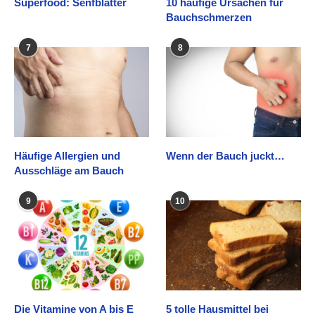
Superfood: Senfblätter
10 häufige Ursachen für
Bauchschmerzen
7
8
Häufige Allergien und
Wenn der Bauch juckt…
Ausschläge am Bauch
9
10
Die Vitamine von A bis E
5 tolle Hausmittel bei