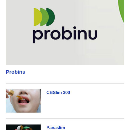
Probinu
CBSlim 300
Panaslim