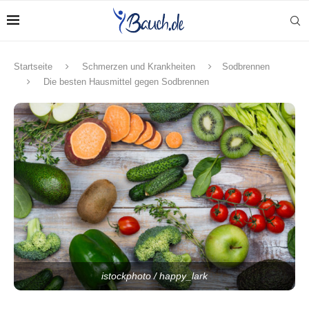
Startseite
Schmerzen und Krankheiten
Sodbrennen
Die besten Hausmittel gegen Sodbrennen
istockphoto / happy_lark