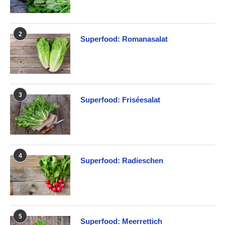
2
Superfood: Romanasalat
3
Superfood: Friséesalat
4
Superfood: Radieschen
5
Superfood: Meerrettich