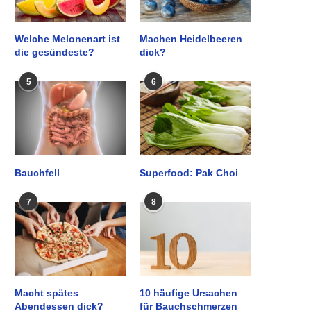
Welche Melonenart ist
Machen Heidelbeeren
die gesündeste?
dick?
5
6
Bauchfell
Superfood: Pak Choi
7
8
Macht spätes
10 häufige Ursachen
Abendessen dick?
für Bauchschmerzen