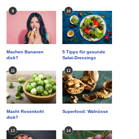
9
10
Machen Bananen
5 Tipps für gesunde
dick?
Salat-Dressings
11
12
Macht Rosenkohl
Superfood: Walnüsse
dick?
13
14