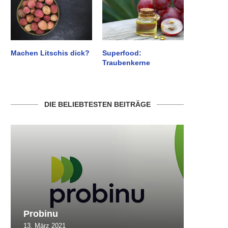
Machen Litschis dick?
Superfood:
Traubenkerne
DIE BELIEBTESTEN BEITRÄGE
Probinu
CBSlim
13. März 2021
10. Oktob