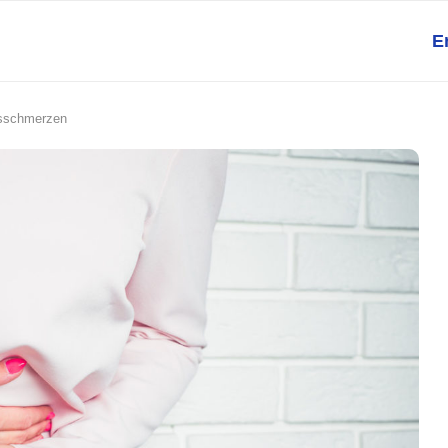
E
bsschmerzen