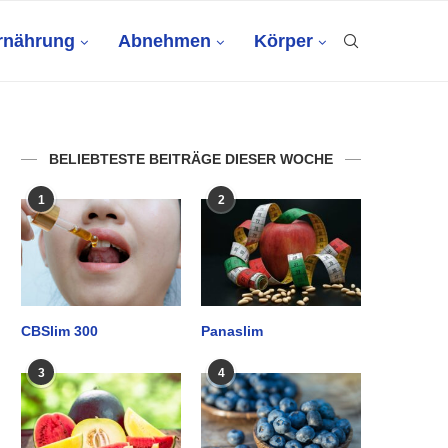
rnährung
Abnehmen
Körper
BELIEBTESTE BEITRÄGE DIESER WOCHE
1
2
CBSlim 300
Panaslim
3
4