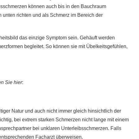
eibsschmerzen können auch bis in den Bauchraum
h unten richten und als Schmerz im Bereich der
heitsbild das einzige Symptom sein. Gehäuft werden
zformen begleitet. So können sie mit Übelkeitsgefühlen,
n Sie hier
:
iger Natur und auch nicht immer gleich hinsichtlich der
chtig, bei extrem starken Schmerzen nicht lange mit einem
5 super Tipps für weniger
Ansprechpartner bei unklaren Unterleibsschmerzen. Falls
ost?
Zuckerkonsum
n entsprechenden Facharzt überweisen.
28. Januar 2020