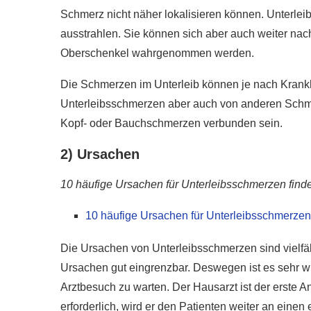
Schmerz nicht näher lokalisieren können. Unterl
ausstrahlen. Sie können sich aber auch weiter nac
Oberschenkel wahrgenommen werden.
Die Schmerzen im Unterleib können je nach Krank
Unterleibsschmerzen aber auch von anderen Schmer
Kopf- oder Bauchschmerzen verbunden sein.
2) Ursachen
10 häufige Ursachen für Unterleibsschmerzen finde
10 häufige Ursachen für Unterleibsschmerzen
Die Ursachen von Unterleibsschmerzen sind vielfält
Ursachen gut eingrenzbar. Deswegen ist es sehr wi
r gesünder als
Arztbesuch zu warten. Der Hausarzt ist der erste 
e?
Wie gesund ist Rohk
erforderlich, wird er den Patienten weiter an eine
020
28. Januar 2020