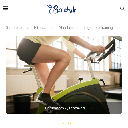
Startseite
Fitness
Abnehmen mit Ergometertraining
istockphoto / jacoblund
FITNESS