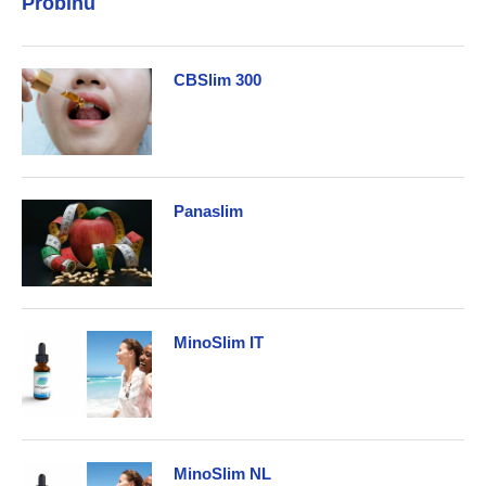
Probinu
CBSlim 300
Panaslim
MinoSlim IT
MinoSlim NL