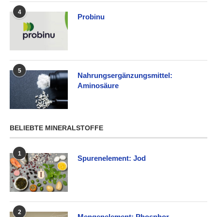
4
Probinu
5
Nahrungsergänzungsmittel:
Aminosäure
BELIEBTE MINERALSTOFFE
1
Spurenelement: Jod
2
Mengenelement: Phosphor