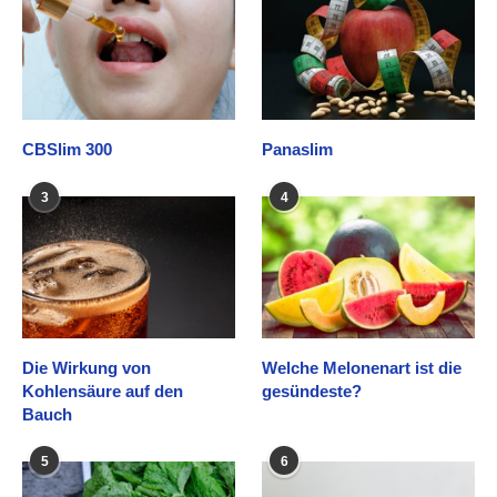
CBSlim 300
Panaslim
3
4
Die Wirkung von
Welche Melonenart ist die
Kohlensäure auf den
gesündeste?
Bauch
5
6