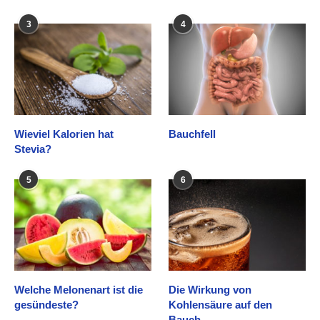
3
4
Wieviel Kalorien hat
Bauchfell
Stevia?
5
6
Welche Melonenart ist die
Die Wirkung von
gesündeste?
Kohlensäure auf den
Bauch