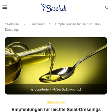
Startseite
Ernährung
Empfehlungen für leichte Salat-
Dressings
istockphoto / ~UserGI15966731
ERNÄHRUNG
Empfehlungen für leichte Salat-Dressings