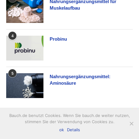
Nahrungsergänzungsmittel für
Muskelaufbau
4
Probinu
5
Nahrungsergänzungsmittel:
Aminosäure
BELIEBTE MINERALSTOFFE
Bauch.de benutzt Cookies. Wenn Sie bauch.de weiter nutzen,
stimmen Sie der Verwendung von Cookies zu.
1
Spurenelement: Jod
ok
Details