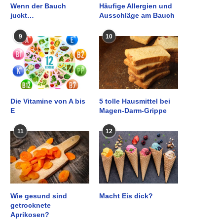
Wenn der Bauch
Häufige Allergien und
juckt…
Ausschläge am Bauch
9
10
Die Vitamine von A bis
5 tolle Hausmittel bei
E
Magen-Darm-Grippe
11
12
Wie gesund sind
Macht Eis dick?
getrocknete
Aprikosen?