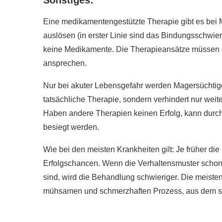
r gesünder als
Eine medikamentengestützte Therapie gibt es bei 
e?
Wie gesund ist Rohk
auslösen (in erster Linie sind das Bindungsschwier
020
28. Januar 2020
keine Medikamente. Die Therapieansätze müssen d
ansprechen.
Nur bei akuter Lebensgefahr werden Magersüchtige i
tatsächliche Therapie, sondern verhindert nur wei
Haben andere Therapien keinen Erfolg, kann durch 
besiegt werden.
Wie bei den meisten Krankheiten gilt: Je früher d
Erfolgschancen. Wenn die Verhaltensmuster schon 
sind, wird die Behandlung schwieriger. Die meiste
mühsamen und schmerzhaften Prozess, aus dem sie 