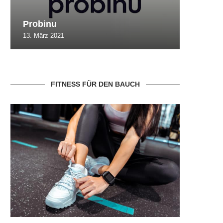
Probinu
CBSlim
13. März 2021
10. Oktob
FITNESS FÜR DEN BAUCH