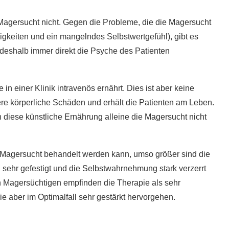
5 super Tipps für weniger
Magersucht nicht. Gegen die Probleme, die die Magersucht
ost?
Zuckerkonsum
igkeiten und ein mangelndes Selbstwertgefühl), gibt es
28. Januar 2020
eshalb immer direkt die Psyche des Patienten
n einer Klinik intravenös ernährt. Dies ist aber keine
tere körperliche Schäden und erhält die Patienten am Leben.
diese künstliche Ernährung alleine die Magersucht nicht
ie Magersucht behandelt werden kann, umso größer sind die
sehr gefestigt und die Selbstwahrnehmung stark verzerrt
n Magersüchtigen empfinden die Therapie als sehr
aber im Optimalfall sehr gestärkt hervorgehen.