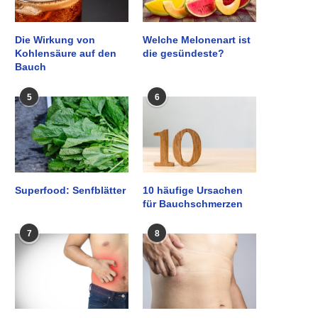
Die Wirkung von
Welche Melonenart ist
Kohlensäure auf den
die gesündeste?
Bauch
5
6
Superfood: Senfblätter
10 häufige Ursachen
für Bauchschmerzen
7
8