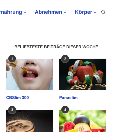
rnährung
Abnehmen
Körper
BELIEBTESTE BEITRÄGE DIESER WOCHE
1
2
CBSlim 300
Panaslim
3
4