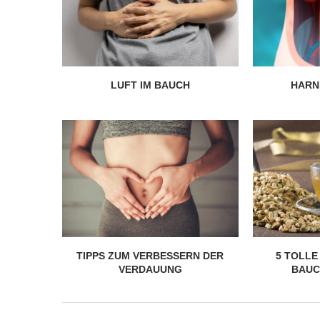
LUFT IM BAUCH
HARN
TIPPS ZUM VERBESSERN DER
5 TOLLE
VERDAUUNG
BAUC