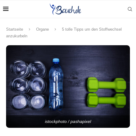
Startseite
Organe
5 tolle Tipps um den Stoffwechsel
anzukurbeln
istockphoto / pashapixel