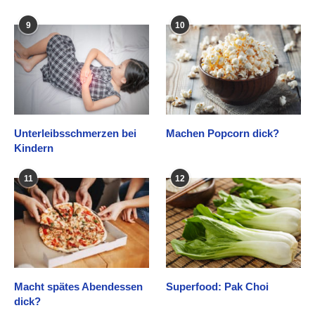
9
10
Unterleibsschmerzen bei
Machen Popcorn dick?
Kindern
11
12
Macht spätes Abendessen
Superfood: Pak Choi
dick?