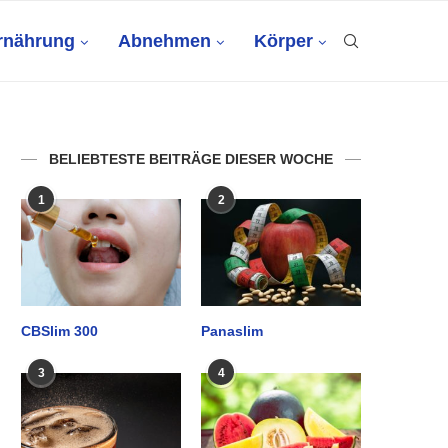
rnährung
Abnehmen
Körper
BELIEBTESTE BEITRÄGE DIESER WOCHE
1
2
CBSlim 300
Panaslim
3
4