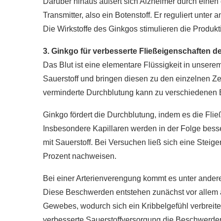
Darüber hinaus äußert sich Alzheimer durch einen ge
r gesünder als
Transmitter, also ein Botenstoff. Er reguliert unte
e?
Wie gesund ist Rohk
Die Wirkstoffe des Ginkgos stimulieren die Produk
020
28. Januar 2020
3. Ginkgo für verbesserte Fließeigenschaften d
Das Blut ist eine elementare Flüssigkeit in unser
Sauerstoff und bringen diesen zu den einzelnen Ze
verminderte Durchblutung kann zu verschiedenen
Ginkgo fördert die Durchblutung, indem es die Flie
Insbesondere Kapillaren werden in der Folge besse
mit Sauerstoff. Bei Versuchen ließ sich eine Steig
Prozent nachweisen.
Bei einer Arterienverengung kommt es unter and
Diese Beschwerden entstehen zunächst vor allem 
Gewebes, wodurch sich ein Kribbelgefühl verbreite
verbesserte Sauerstoffversorgung die Beschwerden e