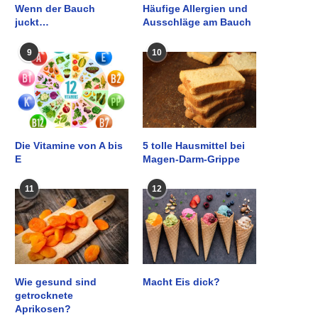
Wenn der Bauch
Häufige Allergien und
juckt…
Ausschläge am Bauch
9
10
Die Vitamine von A bis
5 tolle Hausmittel bei
E
Magen-Darm-Grippe
11
12
Wie gesund sind
Macht Eis dick?
getrocknete
Aprikosen?