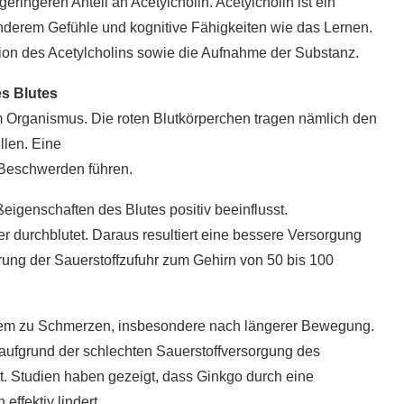
ringeren Anteil an Acetylcholin. Acetylcholin ist ein
5 super Tipps für weniger
r anderem Gefühle und kognitive Fähigkeiten wie das Lernen.
ost?
Zuckerkonsum
tion des Acetylcholins sowie die Aufnahme der Substanz.
28. Januar 2020
es Blutes
em Organismus. Die roten Blutkörperchen tragen nämlich den
llen. Eine
 Beschwerden führen.
ßeigenschaften des Blutes positiv beeinflusst.
r durchblutet. Daraus resultiert eine bessere Versorgung
erung der Sauerstoffzufuhr zum Gehirn von 50 bis 100
erem zu Schmerzen, insbesondere nach längerer Bewegung.
aufgrund der schlechten Sauerstoffversorgung des
t. Studien haben gezeigt, dass Ginkgo durch eine
ffektiv lindert.