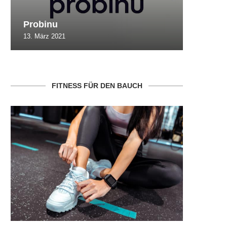
Probinu
CBSlim
13. März 2021
10. Oktob
FITNESS FÜR DEN BAUCH