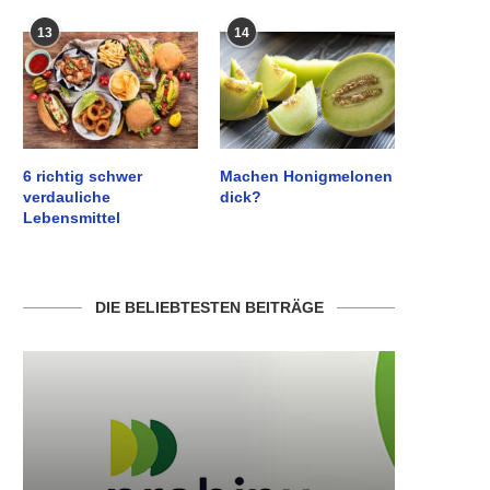
13
14
6 richtig schwer
Machen Honigmelonen
verdauliche
dick?
Lebensmittel
DIE BELIEBTESTEN BEITRÄGE