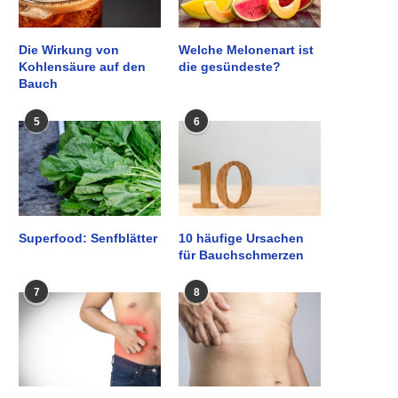
Die Wirkung von
Welche Melonenart ist
Kohlensäure auf den
die gesündeste?
Bauch
5
6
Superfood: Senfblätter
10 häufige Ursachen
für Bauchschmerzen
7
8