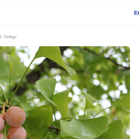
E
d: Ginkgo