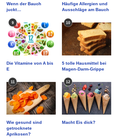
Wenn der Bauch
Häufige Allergien und
juckt…
Ausschläge am Bauch
9
10
Die Vitamine von A bis
5 tolle Hausmittel bei
E
Magen-Darm-Grippe
11
12
Wie gesund sind
Macht Eis dick?
getrocknete
Aprikosen?