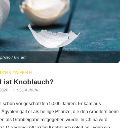
kphoto / 8vFanI
UCH & ZWIEBELN
 ist Knoblauch?
 2020
951
Aufrufe
 schon vor geschätzten 5.000 Jahren. Er kam aus
Ägypten galt er als heilige Pflanze, die den Arbeitern beim
en als Grabbeigabe mitgegeben wurde. In China wird
. Die Römer pflanzten Knoblauch sofort an, wenn sie