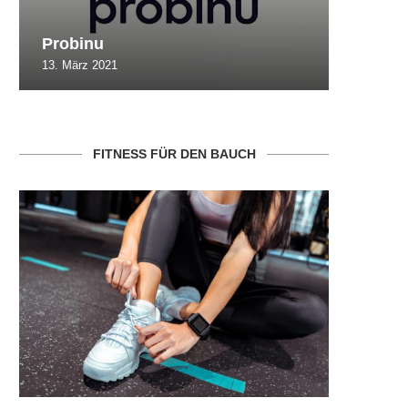
Probinu
CBSlim
13. März 2021
10. Oktob
FITNESS FÜR DEN BAUCH