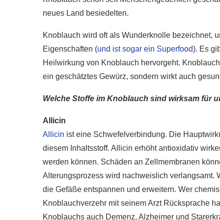
neues Land besiedelten.
Knoblauch wird oft als Wunderknolle bezeichnet, un
Eigenschaften (
und ist sogar ein Superfood
). Es g
Heilwirkung von Knoblauch hervorgeht. Knoblauch w
ein geschätztes Gewürz, sondern wirkt auch gesun
Welche Stoffe im Knoblauch sind wirksam für 
Allicin
Allicin
ist eine Schwefelverbindung. Die Hauptwir
diesem Inhaltsstoff. Allicin erhöht antioxidativ w
werden können. Schäden an Zellmembranen können
Alterungsprozess wird nachweislich verlangsamt. We
die Gefäße entspannen und erweitern. Wer chemisc
Knoblauchverzehr mit seinem Arzt Rücksprache halt
Knoblauchs auch Demenz, Alzheimer und Starerk