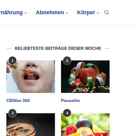
rnährung
Abnehmen
Körper
BELIEBTESTE BEITRÄGE DIESER WOCHE
1
2
CBSlim 300
Panaslim
3
4