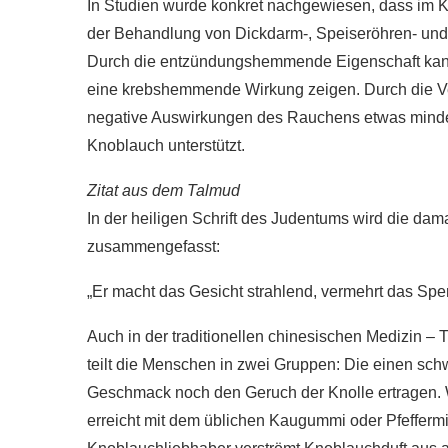
In Studien wurde konkret nachgewiesen, dass im 
r gesünder als
der Behandlung von Dickdarm-, Speiseröhren- un
e?
Wie gesund ist Rohk
Durch die entzündungshemmende Eigenschaft kann
020
28. Januar 2020
eine krebshemmende Wirkung zeigen. Durch die V
negative Auswirkungen des Rauchens etwas minder
Knoblauch unterstützt.
Zitat aus dem Talmud
In der heiligen Schrift des Judentums wird die da
zusammengefasst:
„Er macht das Gesicht strahlend, vermehrt das Spe
Auch in der traditionellen chinesischen Medizin – 
teilt die Menschen in zwei Gruppen: Die einen s
Geschmack noch den Geruch der Knolle ertragen. 
erreicht mit dem üblichen Kaugummi oder Pfefferm