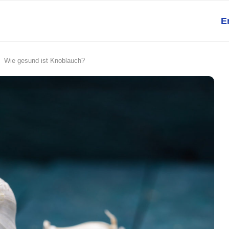
E
Wie gesund ist Knoblauch?