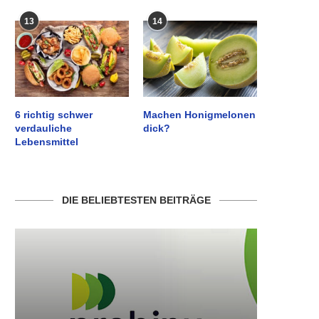
13
14
6 richtig schwer
Machen Honigmelonen
verdauliche
dick?
Lebensmittel
DIE BELIEBTESTEN BEITRÄGE