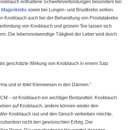
Knoblauch enthaltene Schwefelverbindungen besonders bei
5 super Tipps für weniger
d
Magenkrebs
sowie bei Lungen- und Brustkrebs wirken.
ost?
Zuckerkonsum
 Knoblauch auch bei der Behandlung von Prostatakrebs
28. Januar 2020
erbindung von Knoblauch und grünem Tee lassen sich
n. Die lebensnotwendige Tätigkeit der Leber wird durch
mals geschätzte Wirkung von Knoblauch in einem Satz
rma und er tötet Kleinwesen in den Därmen.“
TCM – ist Knoblauch ein wichtiger Bestandteil. Knoblauch
chwören auf Knoblauch, andere können weder den
Wer Knoblauch isst und den Geruch vertreiben möchte,
inzbonbon nicht den gewünschten Erfolg. Der