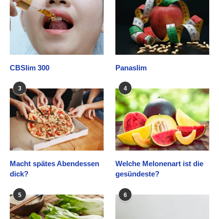
CBSlim 300
Panaslim
3
4
Macht spätes Abendessen
Welche Melonenart ist die
dick?
gesündeste?
5
6