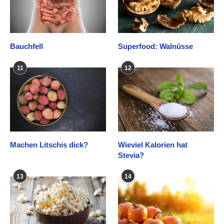
Bauchfell
Superfood: Walnüsse
11
12
Machen Litschis dick?
Wieviel Kalorien hat
Stevia?
13
14