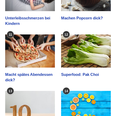
Unterleibsschmerzen bei
Machen Popcorn dick?
Kindern
11
12
Macht spätes Abendessen
Superfood: Pak Choi
dick?
13
14