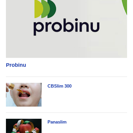
Probinu
CBSlim 300
Panaslim