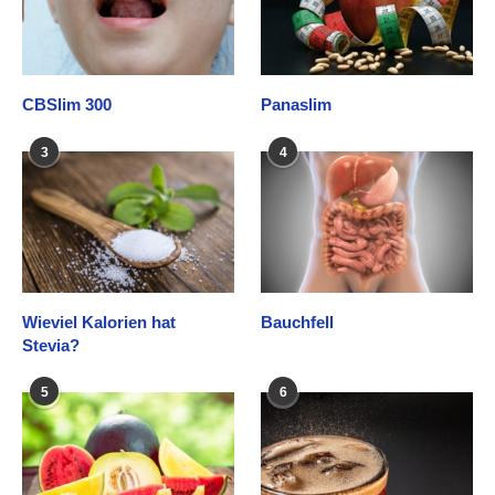
CBSlim 300
Panaslim
3
4
Wieviel Kalorien hat
Bauchfell
Stevia?
5
6