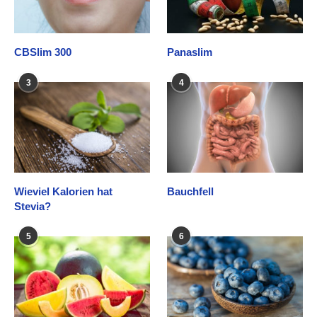
CBSlim 300
Panaslim
3
4
Wieviel Kalorien hat
Bauchfell
Stevia?
5
6