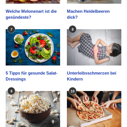
Welche Melonenart ist die
Machen Heidelbeeren
gesündeste?
dick?
7
8
5 Tipps für gesunde Salat-
Unterleibsschmerzen bei
Dressings
Kindern
9
10