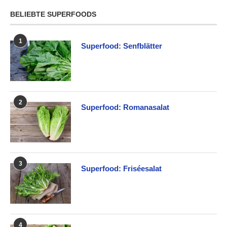
BELIEBTE SUPERFOODS
1
Superfood: Senfblätter
2
Superfood: Romanasalat
3
Superfood: Friséesalat
4