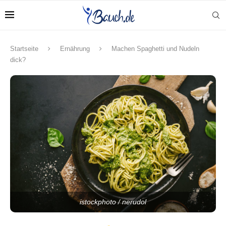
Startseite
Ernährung
Machen Spaghetti und Nudeln
dick?
istockphoto / nerudol