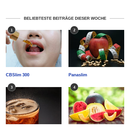
BELIEBTESTE BEITRÄGE DIESER WOCHE
1
2
CBSlim 300
Panaslim
3
4